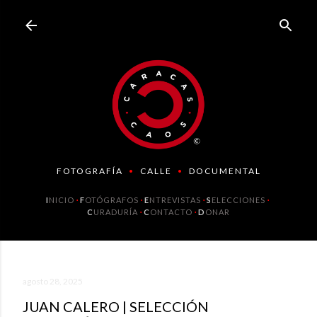
Ir al contenido principal
FOTOGRAFÍA
•
CALLE
•
DOCUMENTAL
⋅
⋅
⋅
⋅
I
NICIO
F
OTÓGRAFOS
E
NTREVISTAS
S
ELECCIONES
⋅
⋅
C
URADURÍA
C
ONTACTO
D
ONAR
agosto 28, 2025
JUAN CALERO | SELECCIÓN