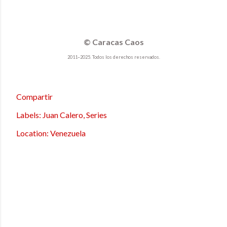
© Caracas Caos
2011–2025. Todos los derechos reservados.
Compartir
Labels:
Juan Calero
Series
Location:
Venezuela
Paola Carvajal | Selección fotográfica
M