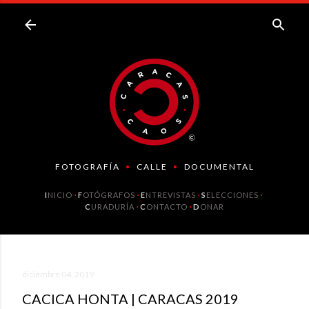
Ir al contenido principal
FOTOGRAFÍA
•
CALLE
•
DOCUMENTAL
⋅
⋅
⋅
⋅
I
NICIO
F
OTÓGRAFOS
E
NTREVISTAS
S
ELECCIONES
⋅
⋅
C
URADURÍA
C
ONTACTO
D
ONAR
diciembre 04, 2019
CACICA HONTA | CARACAS 2019